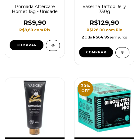
Pomada Aftercare
Vaselina Tattoo Jelly
Hornet 15g - Unidade
730g
R$9,90
R$129,90
R$9,60
com
Pix
R$126,00
com
Pix
2
x de
R$64,95
sem juros
30
%
OFF