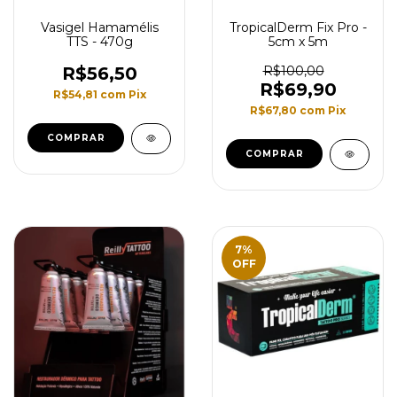
Vasigel Hamamélis
TropicalDerm Fix Pro -
TTS - 470g
5cm x 5m
R$56,50
R$100,00
R$69,90
R$54,81
com
Pix
R$67,80
com
Pix
7
%
OFF