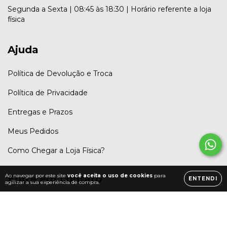
Segunda a Sexta | 08:45 às 18:30 | Horário referente a loja
física
Ajuda
Política de Devolução e Troca
Política de Privacidade
Entregas e Prazos
Meus Pedidos
Como Chegar a Loja Física?
Ao navegar por este site
você aceita o uso de cookies
para
Entre em contato
ENTENDI
agilizar a sua experiência de compra.
5531999323961
(31) 32722094