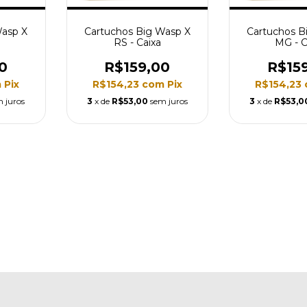
Wasp X
Cartuchos Big Wasp X
Cartuchos B
RS - Caixa
MG - C
0
R$159,00
R$15
m
Pix
R$154,23
com
Pix
R$154,23
 juros
3
x de
R$53,00
sem juros
3
x de
R$53,0