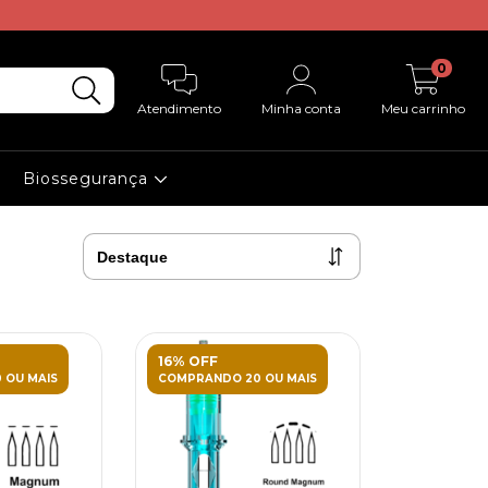
0
Atendimento
Minha conta
Meu carrinho
Biossegurança
16% OFF
 OU MAIS
COMPRANDO 20 OU MAIS