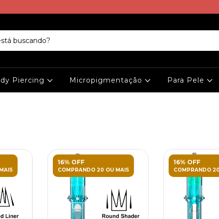
dy Piercing
Micropigmentação
Para Pele
16% OFF
16% OFF
MAIS
COMPRANDO 20 OU MAIS
COMPRANDO 20