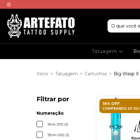
Tatuagem
Bo
Início
>
Tatuagem
>
Cartuchos
>
Big Wasp X
Filtrar por
16% OFF
COMPRANDO 20 OU 
Numeração
11rm 010 (1)
13rm 010 (1)