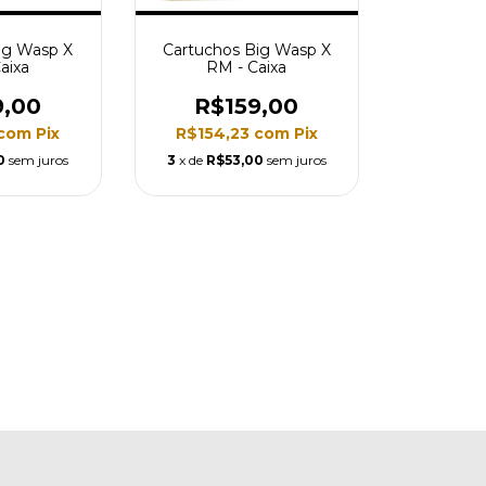
ig Wasp X
Cartuchos Big Wasp X
aixa
RM - Caixa
9,00
R$159,00
com
Pix
R$154,23
com
Pix
0
sem juros
3
x de
R$53,00
sem juros