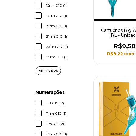
15rm 010 (1)
17rm 010 (1)
19rm 010 (1)
Cartuchos Big 
RL - Unida
21rm 010 (1)
R$9,50
23rm 010 (1)
R$9,22
com
25rm 010 (1)
VER TODOS
Numerações
11rl 010 (2)
11rm 010 (1)
11rs 012 (2)
13rm 010 (1)