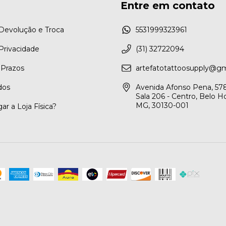
Entre em contato
 Devolução e Troca
5531999323961
 Privacidade
(31) 32722094
 Prazos
artefatotattoosupply@g
dos
Avenida Afonso Pena, 578
Sala 206 - Centro, Belo H
MG, 30130-001
r a Loja Física?