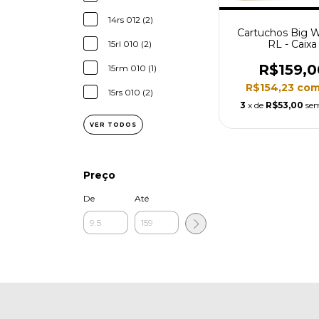
14rs 012 (2)
Cartuchos Big 
RL - Caixa
15rl 010 (2)
R$159,0
15rm 010 (1)
R$154,23
co
15rs 010 (2)
3
x de
R$53,00
sem
VER TODOS
Preço
De
Até