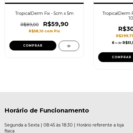
TropicalDerm Fix - 5cm x 5m
TropicalDerm F
1
R$59,90
R$89,00
R$30
R$58,10
com
Pix
R$299,7
6
x de
R$51,
Horário de Funcionamento
Segunda a Sexta | 08:45 às 18:30 | Horário referente a loja
física