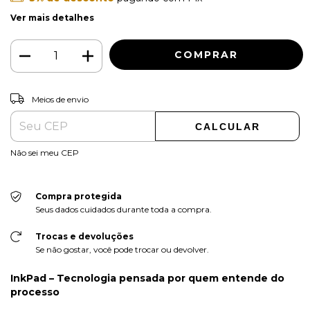
Ver mais detalhes
ALTERAR CEP
Entregas para o CEP:
Meios de envio
CALCULAR
Não sei meu CEP
Compra protegida
Seus dados cuidados durante toda a compra.
Trocas e devoluções
Se não gostar, você pode trocar ou devolver.
InkPad – Tecnologia pensada por quem entende do
processo