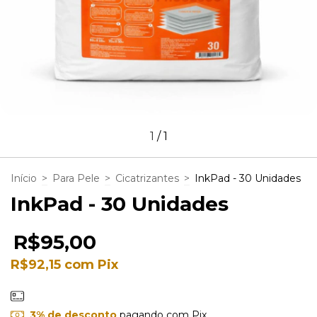
1
/
1
Início
>
Para Pele
>
Cicatrizantes
>
InkPad - 30 Unidades
InkPad - 30 Unidades
R$95,00
R$92,15
com
Pix
3% de desconto
pagando com Pix